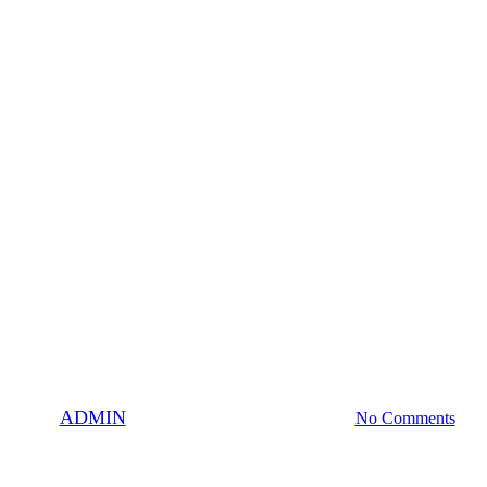
ronzový káder opúšťajú prví hrá
By
ADMIN
29. apríla 2023
4 septembra, 2023
No Comments