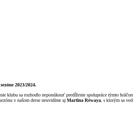
 sezóne 2023/2024.
enie klubu sa rozhodlo neponúknuť predĺženie spolupráce týmto hráčo
sezónu v našom drese neuvidíme aj
Martina Réwaya
, s ktorým sa ve
 v blízkej budúcnosti priebežne informovať našich fanúšikov. Klub ď