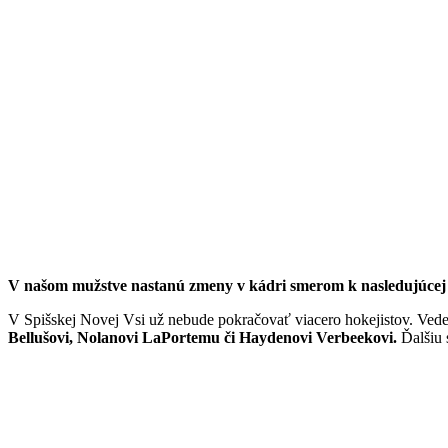
V našom mužstve nastanú zmeny v kádri smerom k nasledujúcej
V Spišskej Novej Vsi už nebude pokračovať viacero hokejistov. Ved
Bellušovi, Nolanovi LaPortemu či Haydenovi Verbeekovi.
Ďalšiu 
z minuloročnej súpisky prebiehajú rokovania. O ich výsledku budeme
odviedli. Všetkým prajeme len to najlepšie do ďalšej kariéry.
Share
Tweet
Share
Pin