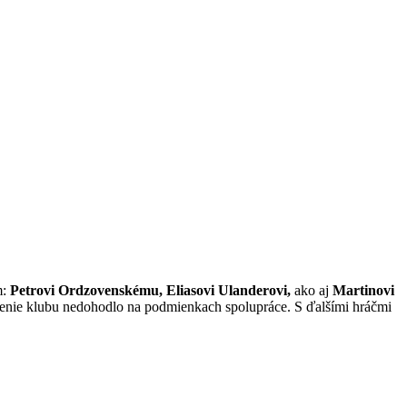
m:
Petrovi Ordzovenskému, Eliasovi Ulanderovi,
ako aj
Martinovi
denie klubu nedohodlo na podmienkach spolupráce. S ďalšími hráčmi
akuje menovaným hráčom za služby, ktoré pre našu organizáciu