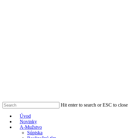
Skip
to
main
content
Hit enter to search or ESC to close
Close
Menu
Úvod
Search
Novinky
A-Mužstvo
Súpiska