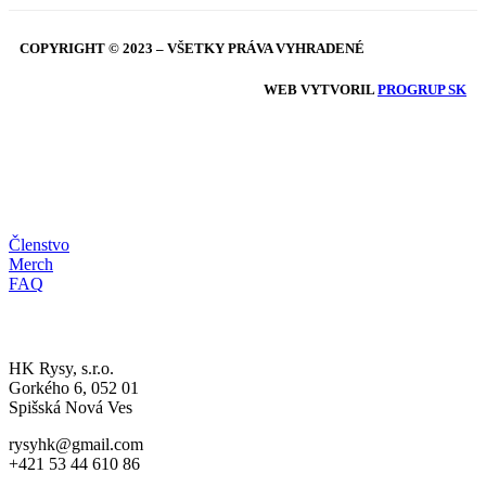
COPYRIGHT © 2023 – VŠETKY PRÁVA VYHRADENÉ
WEB VYTVORIL
PROGRUP SK
HRDÝ RYS
Členstvo
Merch
FAQ
A-MUŽSTVO
HK Rysy, s.r.o.
Gorkého 6, 052 01
Spišská Nová Ves
rysyhk@gmail.com
+421 53 44 610 86