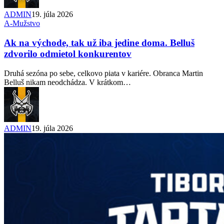
ADMIN
19. júla 2026
A-Mužstvo
Ak na východe, tak už iba jedine doma. Belluš
zdvorilo odmietol konkurentov
Druhá sezóna po sebe, celkovo piata v kariére. Obranca Martin
Belluš nikam neodchádza. V krátkom…
ADMIN
19. júla 2026