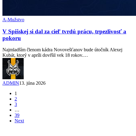
A-Mužstvo
V Spišskej si dal za cieľ tvrdú prácu, trpezlivosť a
pokoru
Najmladším členom kádra Novovešťanov bude útočník Alexej
Kubát, ktorý v apríli dovŕšil vek 18 rokov.…
ADMIN
13. júna 2026
1
2
3
…
39
Next