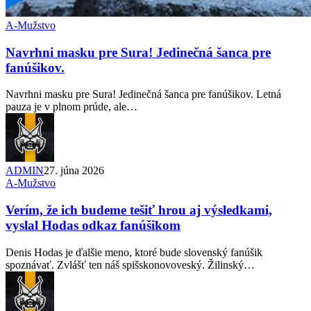
A-Mužstvo
Navrhni masku pre Sura! Jedinečná šanca pre
fanúšikov.
Navrhni masku pre Sura! Jedinečná šanca pre fanúšikov. Letná
pauza je v plnom prúde, ale…
ADMIN
27. júna 2026
A-Mužstvo
Verím, že ich budeme tešiť hrou aj výsledkami,
vyslal Hodas odkaz fanúšikom
Denis Hodas je ďalšie meno, ktoré bude slovenský fanúšik
spoznávať. Zvlášť ten náš spišskonovoveský. Žilinský…