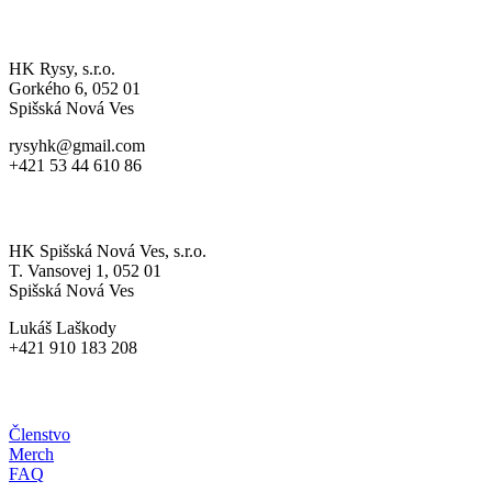
A-MUŽSTVO
HK Rysy, s.r.o.
Gorkého 6, 052 01
Spišská Nová Ves
rysyhk@gmail.com
+421 53 44 610 86
MLÁDEŽ
HK Spišská Nová Ves, s.r.o.
T. Vansovej 1, 052 01
Spišská Nová Ves
Lukáš Laškody
+421 910 183 208
HRDÝ RYS
Členstvo
Merch
FAQ