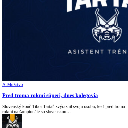
A-Mužstvo
Pred troma rokmi súperi, dnes kolegovia
Slovenský kouč Tibor Tartaľ zvýraznil svoju osobu, keď pred troma
rokmi na šampionáte so slovenskou…