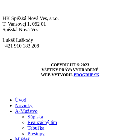
MLÁDEŽ
HK Spišská Nová Ves, s.r.o.
T. Vansovej 1, 052 01
Spišská Nová Ves
Lukáš Laškody
+421 910 183 208
COPYRIGHT © 2023
VŠETKY PRÁVA VYHRADENÉ
WEB VYTVORIL
PROGRUP SK
Close
Úvod
Menu
Novinky
A-Mužstvo
Súpiska
Realizačný tím
Tabuľka
Prestupy
Mládež