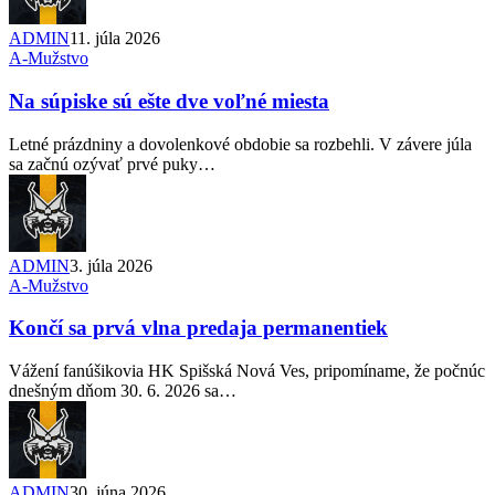
ADMIN
11. júla 2026
A-Mužstvo
Na súpiske sú ešte dve voľné miesta
Letné prázdniny a dovolenkové obdobie sa rozbehli. V závere júla
sa začnú ozývať prvé puky…
ADMIN
3. júla 2026
A-Mužstvo
Končí sa prvá vlna predaja permanentiek
Vážení fanúšikovia HK Spišská Nová Ves, pripomíname, že počnúc
dnešným dňom 30. 6. 2026 sa…
ADMIN
30. júna 2026