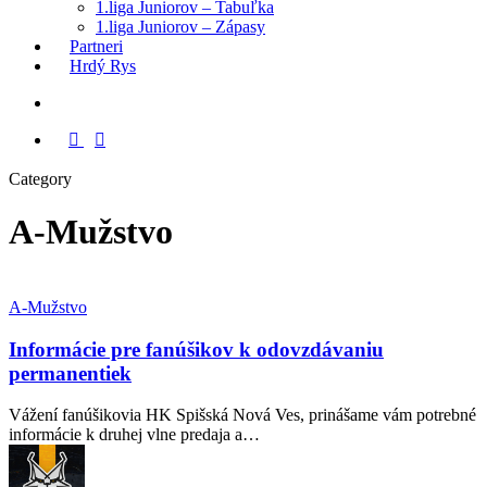
1.liga Juniorov – Tabuľka
1.liga Juniorov – Zápasy
Partneri
Hrdý Rys
Menu
x-
facebook
instagram
tiktok
twitter
Category
A-Mužstvo
A-Mužstvo
Informácie pre fanúšikov k odovzdávaniu
permanentiek
Vážení fanúšikovia HK Spišská Nová Ves, prinášame vám potrebné
informácie k druhej vlne predaja a…