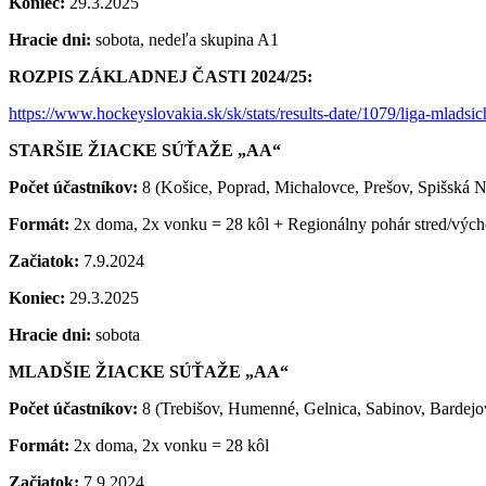
Koniec:
29.3.2025
Hracie dni:
sobota, nedeľa skupina A1
ROZPIS ZÁKLADNEJ ČASTI 2024/25:
https://www.hockeyslovakia.sk/sk/stats/results-date/1079/liga-mladsi
STARŠIE ŽIACKE SÚŤAŽE „AA“
Počet účastníkov:
8 (Košice, Poprad, Michalovce, Prešov, Spišská N
Formát:
2x doma, 2x vonku = 28 kôl + Regionálny pohár stred/východ
Začiatok:
7.9.2024
Koniec:
29.3.2025
Hracie dni:
sobota
MLADŠIE ŽIACKE SÚŤAŽE „AA“
Počet účastníkov:
8 (Trebišov, Humenné, Gelnica, Sabinov, Bardejo
Formát:
2x doma, 2x vonku = 28 kôl
Začiatok:
7.9.2024