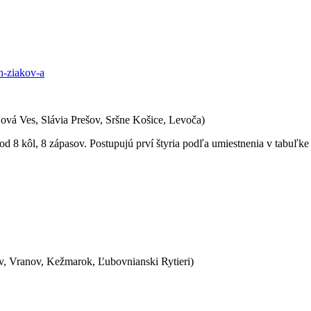
ch-ziakov-a
ová Ves, Slávia Prešov, Sršne Košice, Levoča)
 8 kôl, 8 zápasov. Postupujú prví štyria podľa umiestnenia v tabuľk
v, Vranov, Kežmarok, Ľubovnianski Rytieri)