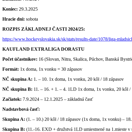
Koniec:
29.3.2025
Hracie dni:
sobota
ROZPIS ZÁKLADNEJ ČASTI 2024/25:
https://www.hockeyslovakia.sk/sk/stats/results-date/1078/liga-mladsi
KAUFLAND EXTRALIGA DORASTU
Počet účastníkov:
16 (Slovan, Nitra, Skalica, Púchov, Banská Bystr
Formát:
1x doma, 1x vonku = 30 zápasov
NČ skupina A:
1. – 10. 1x doma, 1x vonku, 20 kôl / 18 zápasov
NČ skupina B:
11. – 16. + 1. – 4. 1LD 1x doma, 1x vonku, 20 kôl /
Začiatok:
7.9.2024 – 12.1.2025 – základná časť
Nadstavbová časť:
Skupina A:
(1. – 10.) 20 kôl / 18 zápasov (1x doma, 1x vonku) – 18
Skupina B:
(11.-16. EXD + družstvá 1LD umiestnené na 1.mieste v s