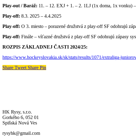
Play-out / Baráž:
11. – 12. EXJ + 1. – 2. 1LJ (1x doma, 1x vonku) –
Play-off:
8.3. 2025 – 4.4.2025
Play-off:
O 3. miesto – porazené družstvá z play-off SF odohrajú zá
Play-off:
Finále – víťazné družstvá z play-off SF odohrajú zápasy s
ROZPIS ZÁKLADNEJ ČASTI 2024/25:
https://www.hockeyslovakia.sk/sk/stats/results/1071/extraliga-junioro
Share
Tweet
Share
Pin
A-MUŽSTVO
HK Rysy, s.r.o.
Gorkého 6, 052 01
Spišská Nová Ves
rysyhk@gmail.com