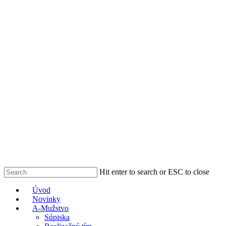
Skip
to
main
content
Hit enter to search or ESC to close
Close
Menu
Úvod
Search
Novinky
A-Mužstvo
Súpiska