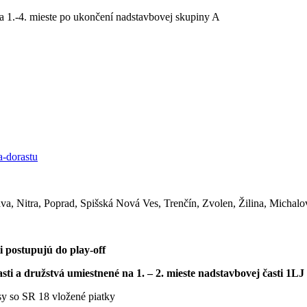
 1.-4. mieste po ukončení nadstavbovej skupiny A
a-dorastu
a, Nitra, Poprad, Spišská Nová Ves, Trenčín, Zvolen, Žilina, Michalo
i postupujú do play-off
asti a družstvá umiestnené na 1. – 2. mieste nadstavbovej časti 
sy so SR 18 vložené piatky