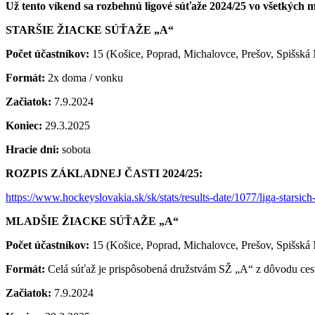
Už tento víkend sa rozbehnú ligové súťaže 2024/25 vo všetkých 
STARŠIE ŽIACKE SÚŤAŽE „A“
Počet účastníkov:
15 (Košice, Poprad, Michalovce, Prešov, Spišská 
Formát:
2x doma / vonku
Začiatok:
7.9.2024
Koniec:
29.3.2025
Hracie dni:
sobota
ROZPIS ZÁKLADNEJ ČASTI 2024/25:
https://www.hockeyslovakia.sk/sk/stats/results-date/1077/liga-starsich
MLADŠIE ŽIACKE SÚŤAŽE „A“
Počet účastníkov:
15 (Košice, Poprad, Michalovce, Prešov, Spišská 
Formát:
Celá súťaž je prispôsobená družstvám SŽ „A“ z dôvodu ce
Začiatok:
7.9.2024