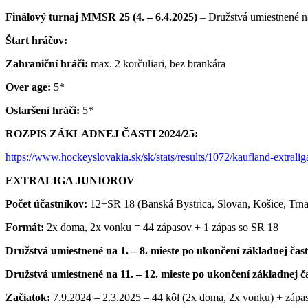
Finálový turnaj MMSR 25 (4. – 6.4.2025)
– Družstvá umiestnené na
Štart hráčov:
Zahraniční hráči:
max. 2 korčuliari, bez brankára
Over age:
5*
Ostaršení hráči:
5*
ROZPIS ZÁKLADNEJ ČASTI 2024/25:
https://www.hockeyslovakia.sk/sk/stats/results/1072/kaufland-extralig
EXTRALIGA JUNIOROV
Počet účastníkov:
12+SR 18 (Banská Bystrica, Slovan, Košice, Trnav
Formát:
2x doma, 2x vonku = 44 zápasov + 1 zápas so SR 18
Družstvá umiestnené na 1. – 8. mieste po ukončení základnej čast
Družstvá umiestnené na 11. – 12. mieste po ukončení základnej č
Začiatok:
7.9.2024 – 2.3.2025 – 44 kôl (2x doma, 2x vonku) + zápa