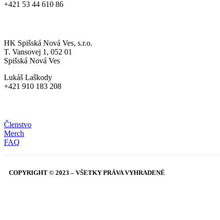
+421 53 44 610 86
MLÁDEŽ
HK Spišská Nová Ves, s.r.o.
T. Vansovej 1, 052 01
Spišská Nová Ves
Lukáš Laškody
+421 910 183 208
HRDÝ RYS
Členstvo
Merch
FAQ
COPYRIGHT © 2023 – VŠETKY PRÁVA VYHRADENÉ