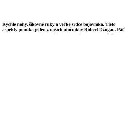
Rýchle nohy, šikovné ruky a veľké srdce bojovníka. Tieto
aspekty ponúka jeden z našich útočníkov Róbert Džugan. Päť
rokov odvádza kvalitné služby pre mužstvo a bude môcť v tom
pokračovať. 25-ročný rodák z Levoče totiž podpísal novú
dvojročnú zmluvu.
Róbert, pamätáte si deň, kedy ste prestúpili do Spišskej Novej
Vsi?
„Áno a veľmi presne. Prišiel som z Košíc v novembri 2020. Na toto
obdobie mám len krásne spomienky. Všetko bolo načasované tak,
že sme zažili postupovú sezónu a stali sa účastníkom Tipsport ligy.“
Kam ste sa posunuli za ten čas?
„Po hokejovej stránke som urobil obrovský posun. Hlavne prechod
z juniorského do mužského hokeja znamenal veľký skok. Myslím
si, že som ho zvládol. Svedčia o tom kolektívne úspechy. Bol som
pri postupe do ligy a v nej sme získali bronz, striebro či pohár
Dušana Pašeka staršieho. Nazrel som tiež do reprezentácie, a to
všetko považujem za výsledok môjho progresu.“