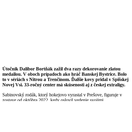
Útočník Dalibor Bortňák zažil dva razy dekorovanie zlatou
medailou. V oboch prípadoch ako hráč Banskej Bystrice. Bolo
to v sériách s Nitrou a Trenčínom. Ďalšie kovy pridal v Spišskej
Novej Vsi. 33-ročný center má skúsenosti aj z českej extraligy.
Sabinovský rodák, ktorý hokejovo vyrastal v Prešove, figuruje v
zostave od októbra 2022, kedy oslovil vedenie svojimi
schopnosťami a predvedenou hrou. Z vtedajšej mesačnej spolupráce
vznikol kontrakt do konca ročníka a nakoniec je z toho pekná séria
v našom drese.
„Som rád, že pokračujem na Spiši, nakoľko poznám prostredie
i ľudí v klube. Cítim sa preto komfortne. Bol som súčasťou