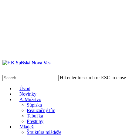
Hit enter to search or ESC to close
Close
Menu
Úvod
Search
Novinky
A-Mužstvo
Súpiska
Realizačný tím
Tabuľka
Prestupy
Mládež
Štruktúra mládeže