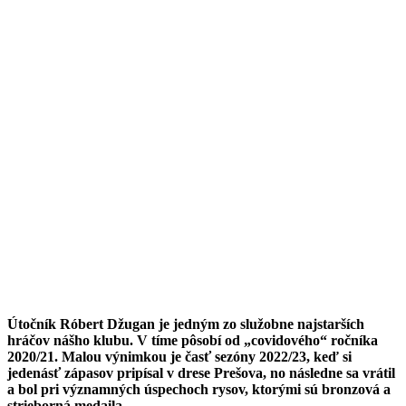
Útočník Róbert Džugan je jedným zo služobne najstarších
hráčov nášho klubu. V tíme pôsobí od „covidového“ ročníka
2020/21. Malou výnimkou je časť sezóny 2022/23, keď si
jedenásť zápasov pripísal v drese Prešova, no následne sa vrátil
a bol pri významných úspechoch rysov, ktorými sú bronzová a
strieborná medaila.