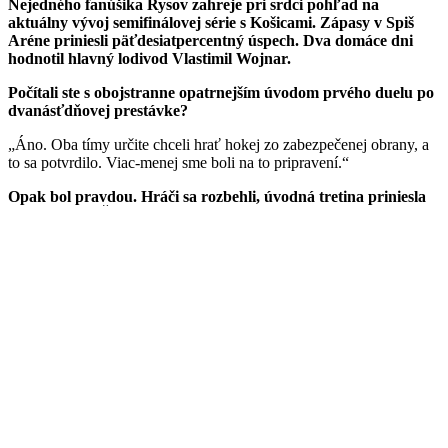
Nejedného fanúšika Rysov zahreje pri srdci pohľad na
aktuálny vývoj semifinálovej série s Košicami. Zápasy v Spiš
Aréne priniesli päťdesiatpercentný úspech. Dva domáce dni
hodnotil hlavný lodivod Vlastimil Wojnar.
Počítali ste s obojstranne opatrnejším úvodom prvého duelu po
dvanásťdňovej prestávke?
„Áno. Oba tímy určite chceli hrať hokej zo zabezpečenej obrany, a
to sa potvrdilo. Viac-menej sme boli na to pripravení.“
Opak bol pravdou. Hráči sa rozbehli, úvodná tretina priniesla
až päť gólov. Čím to bolo?
„Myslím si, že išlo o nejakú zhodu okolností a vyplynulo to z hry.
Rozhodne to nebol zámer ani jednej strany. Priebehy ďalších tretín
aj nasledujúceho zápasu len zvýraznili, že to bol dobrý hokej,
plynúci z obrany.“
Boli ste veľmi znepokojený priebežným stavom 1:3?
„Vôbec nie. Nachádzame sa v play-off, v ktorom úspešný tím
potrebuje vyhrať štyrikrát. Stať sa môže všeličo. Samozrejme, nie je
to nič príjemné, pokiaľ ťaháte za kratší koniec pred vlastným