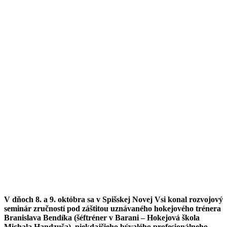
V dňoch 8. a 9. októbra sa v Spišskej Novej Vsi konal rozvojový
seminár zručností pod záštitou uznávaného hokejového trénera
Branislava Bendíka (šéftréner v Barani – Hokejová škola
Michala Handzuša), niekdajšieho bývalého profesionálneho