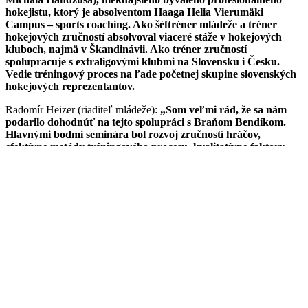
hokejistu, ktorý je absolventom Haaga Helia Vierumäki
Campus – sports coaching. Ako šéftréner mládeže a tréner
hokejových zručností absolvoval viaceré stáže v hokejových
kluboch, najmä v Škandinávii. Ako tréner zručností
spolupracuje s extraligovými klubmi na Slovensku i Česku.
Vedie tréningový proces na ľade početnej skupine slovenských
hokejových reprezentantov.
Radomír Heizer (riaditeľ mládeže):
„Som veľmi rád, že sa nám
podarilo dohodnúť na tejto spolupráci s Braňom Bendíkom.
Hlavnými bodmi seminára bol rozvoj zručností hráčov,
efektívne metódy tréningového procesu, kvalitatívne faktory
rozvoja tréningu zručností, metodika jednotlivých kategórií,
štruktúra mládežníckej organizácie (vízia, organizácia
tréningového procesu).
Seminár obsahoval praktickú a
teoretickú časť. Jeho cieľom bolo zdokonalenie individuálnych
zručností hráčov, osobnostný rozvoj trénerov, nastavenie
tréningových procesov a začiatok niečoho nového, čo bude
prospešné pre rozvoj nášho mládežníckeho klubu.“
„Cieľom mojej návštevy bolo podať odlišný pohľad na
efektivitu a skvalitnenie tréningového procesu trénerom
mládežníckych kategórií. Predovšetkým som sa snažil nasať