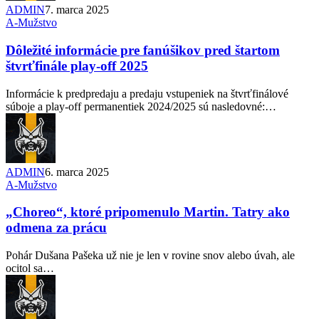
ADMIN
7. marca 2025
A-Mužstvo
Dôležité informácie pre fanúšikov pred štartom
štvrťfinále play-off 2025
Informácie k predpredaju a predaju vstupeniek na štvrťfinálové
súboje a play-off permanentiek 2024/2025 sú nasledovné:…
ADMIN
6. marca 2025
A-Mužstvo
„Choreo“, ktoré pripomenulo Martin. Tatry ako
odmena za prácu
Pohár Dušana Pašeka už nie je len v rovine snov alebo úvah, ale
ocitol sa…