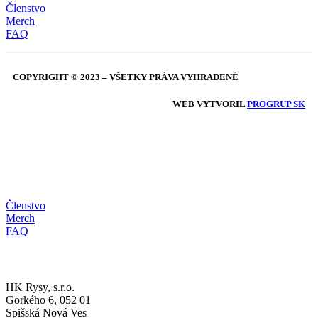
Členstvo
Merch
FAQ
COPYRIGHT © 2023 – VŠETKY PRÁVA VYHRADENÉ
WEB VYTVORIL
PROGRUP SK
HRDÝ RYS
Členstvo
Merch
FAQ
A-MUŽSTVO
HK Rysy, s.r.o.
Gorkého 6, 052 01
Spišská Nová Ves