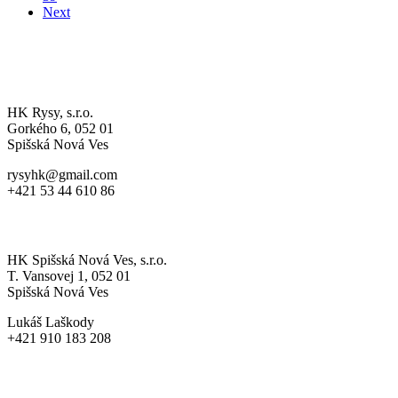
Next
A-MUŽSTVO
HK Rysy, s.r.o.
Gorkého 6, 052 01
Spišská Nová Ves
rysyhk@gmail.com
+421 53 44 610 86
MLÁDEŽ
HK Spišská Nová Ves, s.r.o.
T. Vansovej 1, 052 01
Spišská Nová Ves
Lukáš Laškody
+421 910 183 208
HRDÝ RYS