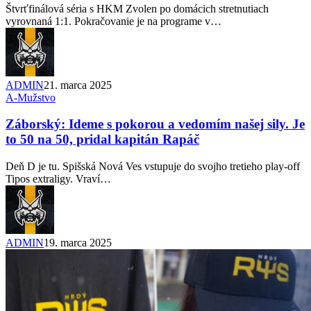
Štvrťfinálová séria s HKM Zvolen po domácich stretnutiach
vyrovnaná 1:1. Pokračovanie je na programe v…
ADMIN
21. marca 2025
A-Mužstvo
Záborský: Ideme s pokorou a vedomím našej sily. Je
to 50 na 50, pridal kapitán Rapáč
Deň D je tu. Spišská Nová Ves vstupuje do svojho tretieho play-off
Tipos extraligy. Vraví…
ADMIN
19. marca 2025