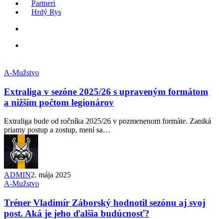
Partneri
Hrdý Rys
Menu
x-
facebook
instagram
tiktok
twitter
A-Mužstvo
Extraliga v sezóne 2025/26 s upraveným formátom
a nižším počtom legionárov
Extraliga bude od ročníka 2025/26 v pozmenenom formáte. Zaniká
priamy postup a zostup, mení sa…
ADMIN
2. mája 2025
A-Mužstvo
Tréner Vladimír Záborský hodnotil sezónu aj svoj
post. Aká je jeho ďalšia budúcnosť?