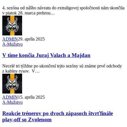
4. sezóna od nášho návratu do extraligovej spoločnosti nám skončila
v piatok 28. marca prehrou…
ADMIN
29. apríla 2025
A-Mužstvo
V tíme končia Juraj Valach a Majdan
Necelé tri týždne po ukončení tejto sezóny sú známe prvé odchody
z kabíny rysov. V…
ADMIN
15. apríla 2025
A-Mužstvo
Reakcie trénerov po dvoch zápasoch štvrťfinále
play-off so Zvolenom