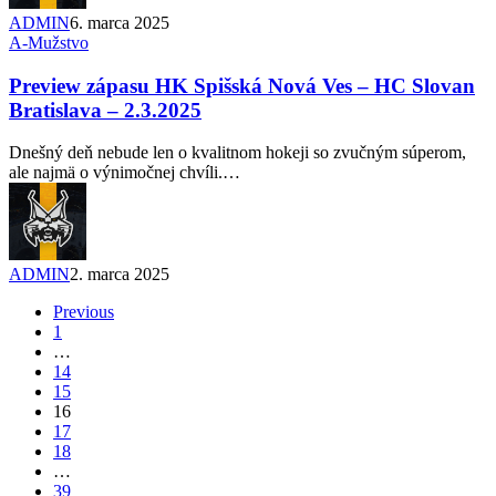
ADMIN
6. marca 2025
A-Mužstvo
Preview zápasu HK Spišská Nová Ves – HC Slovan
Bratislava – 2.3.2025
Dnešný deň nebude len o kvalitnom hokeji so zvučným súperom,
ale najmä o výnimočnej chvíli.…
ADMIN
2. marca 2025
Previous
1
…
14
15
16
17
18
…
39