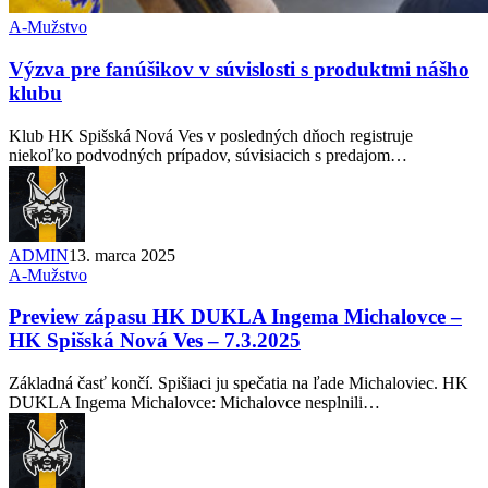
A-Mužstvo
Výzva pre fanúšikov v súvislosti s produktmi nášho
klubu
Klub HK Spišská Nová Ves v posledných dňoch registruje
niekoľko podvodných prípadov, súvisiacich s predajom…
ADMIN
13. marca 2025
A-Mužstvo
Preview zápasu HK DUKLA Ingema Michalovce –
HK Spišská Nová Ves – 7.3.2025
Základná časť končí. Spišiaci ju spečatia na ľade Michaloviec. HK
DUKLA Ingema Michalovce: Michalovce nesplnili…