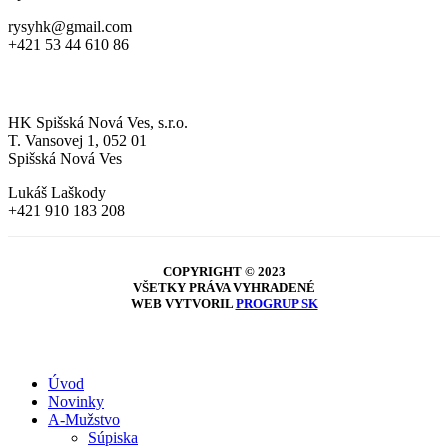
rysyhk@gmail.com
+421 53 44 610 86
MLÁDEŽ
HK Spišská Nová Ves, s.r.o.
T. Vansovej 1, 052 01
Spišská Nová Ves
Lukáš Laškody
+421 910 183 208
COPYRIGHT © 2023
VŠETKY PRÁVA VYHRADENÉ
WEB VYTVORIL
PROGRUP SK
Close
Úvod
Menu
Novinky
A-Mužstvo
Súpiska