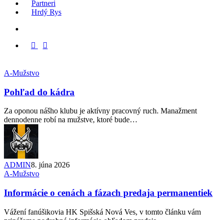
Partneri
Hrdý Rys
Menu
x-
facebook
instagram
tiktok
twitter
A-Mužstvo
Pohľad do kádra
Za oponou nášho klubu je aktívny pracovný ruch. Manažment
dennodenne robí na mužstve, ktoré bude…
ADMIN
8. júna 2026
A-Mužstvo
Informácie o cenách a fázach predaja permanentiek
Vážení fanúšikovia HK Spišská Nová Ves, v tomto článku vám