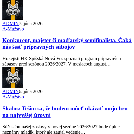
ADMIN
7. júna 2026
A-Mužstvo
Konkurent, majster či maďarský semifinalista. Čaká
nás šesť prípravných súbojov
Hokejisti HK Spišská Nová Ves spoznali program prípravných
zápasov pred sezónou 2026/2027. V mesiacoch august…
ADMIN
6. júna 2026
A-Mužstvo
Skalos: Teším sa, že budem môcť ukázať moju hru
na najvyššej úrovni
Súčasťou našej zostavy v novej sezóne 2026/2027 bude úplne
neznámy mladík, ktorý ale zaujal vedenie…