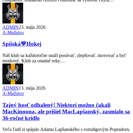
ADMIN
23. mája 2026
A-Mužstvo
Spišská💛Hokej
Náš klub sa každoročne snaží posúvať, zlepšovať, inovovať a byť
moderný. Klub za ostatné roky…
ADMIN
13. mája 2026
A-Mužstvo
Tajný hosť odhalený! Niektorí možno čakali
MacKinnona, ale prišiel MacLapšanský, zasmialo sa
36-ročné krídlo
Veľa ľudí si spájalo Adama Lapšanského s extraligovým Popradom,