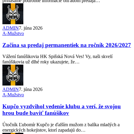
prinášame podrobné informácie ohľadom predaja…
ADMIN
7. júna 2026
A-Mužstvo
Začína sa predaj permanentiek na ročník 2026/2027
Vážení fanúšikovia HK Spišská Nová Ves! Vy, naši skvelí
fanúšikovia už dlhé roky ukazujete, že…
ADMIN
7. júna 2026
A-Mužstvo
Kupčo vyzdvihol vedenie klubu a verí, že svojou
hrou bude baviť fanúšikov
Útočník Ľubomír Kupčo je ďalším mužom z balíka mladých a
energických hokejistov, ktorí zapadajú do…