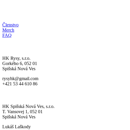
HRDÝ RYS
Členstvo
Merch
FAQ
A-MUŽSTVO
HK Rysy, s.r.o.
Gorkého 6, 052 01
Spišská Nová Ves
rysyhk@gmail.com
+421 53 44 610 86
MLÁDEŽ
HK Spišská Nová Ves, s.r.o.
T. Vansovej 1, 052 01
Spišská Nová Ves
Lukáš Laškody