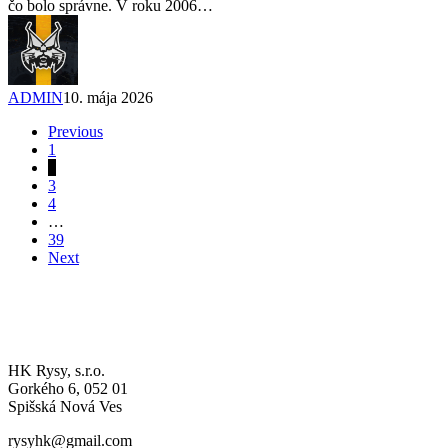
čo bolo správne. V roku 2006…
ADMIN
10. mája 2026
Previous
1
2
3
4
…
39
Next
A-MUŽSTVO
HK Rysy, s.r.o.
Gorkého 6, 052 01
Spišská Nová Ves
rysyhk@gmail.com