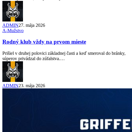
ADMIN
27. mája 2026
A-Mužstvo
Rodný klub vždy na prvom mieste
Prišiel v druhej polovici základnej časti a keď smeroval do bránky,
súperov privádzal do zúfalstva.…
ADMIN
23. mája 2026