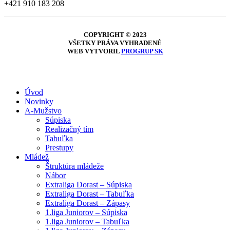
+421 910 183 208
COPYRIGHT © 2023
VŠETKY PRÁVA VYHRADENÉ
WEB VYTVORIL
PROGRUP SK
Close
Úvod
Menu
Novinky
A-Mužstvo
Súpiska
Realizačný tím
Tabuľka
Prestupy
Mládež
Štruktúra mládeže
Nábor
Extraliga Dorast – Súpiska
Extraliga Dorast – Tabuľka
Extraliga Dorast – Zápasy
1.liga Juniorov – Súpiska
1.liga Juniorov – Tabuľka