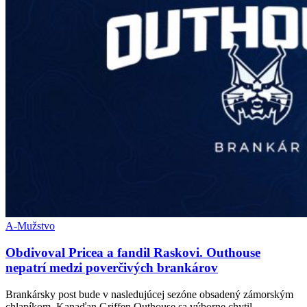
A-Mužstvo
Obdivoval Pricea a fandil Raskovi. Outhouse
nepatrí medzi poverčivých brankárov
Brankársky post bude v nasledujúcej sezóne obsadený zámorským
chlapíkom. Kanaďan Griffen Outhouse sa výborne chytil…