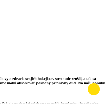
y o zdravie svojich hokejistov stretnutie zrušili, a tak sa
by sme mohli absolvovať posledný prípravný duel. Na našu ponuku
5:4, ale na domáci celok sme nestačili, ktorý nám uštedril prehru