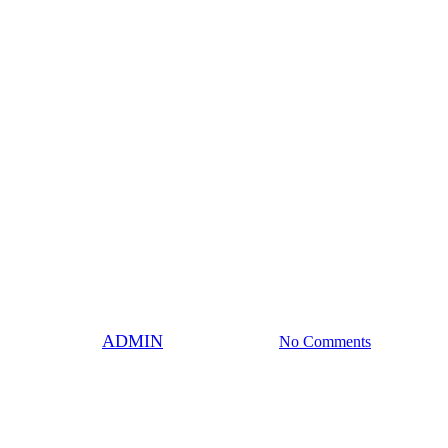
úper v príprave: Nový subjekt H
By
ADMIN
7. septembra 2023
No Comments