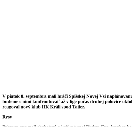
V piatok 8. septembra mali hráči Spišskej Novej Vsi naplánovanú 
budeme s nimi konfrontovať až v lige počas druhej polovice októ
reagoval nový klub HK Králi spod Tatier.
Rysy
Prípravu sme mali obohatenú o krátky turnaj Riviera Cup, ktorý sa ko