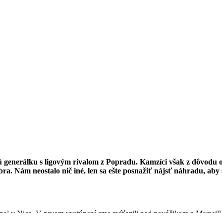
generálku s ligovým rivalom z Popradu. Kamzíci však z dôvodu obav
bra. Nám neostalo nič iné, len sa ešte posnažiť nájsť náhradu, a
nal v Nice. V prvom vystúpení sme zvíťazili nad nováčikom z Marseille 