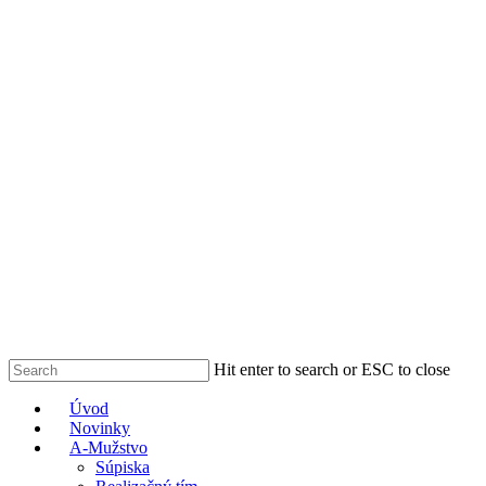
Skip
to
main
content
Hit enter to search or ESC to close
Close
Menu
Úvod
Search
Novinky
A-Mužstvo
Súpiska