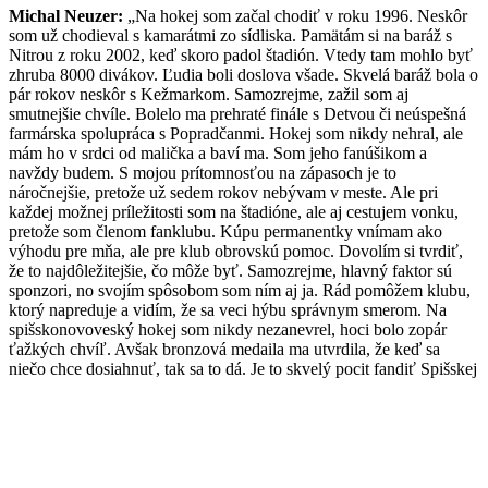
Michal Neuzer:
„Na hokej som začal chodiť v roku 1996. Neskôr
som už chodieval s kamarátmi zo sídliska. Pamätám si na baráž s
Nitrou z roku 2002, keď skoro padol štadión. Vtedy tam mohlo byť
zhruba 8000 divákov. Ľudia boli doslova všade. Skvelá baráž bola o
pár rokov neskôr s Kežmarkom. Samozrejme, zažil som aj
smutnejšie chvíle. Bolelo ma prehraté finále s Detvou či neúspešná
farmárska spolupráca s Popradčanmi. Hokej som nikdy nehral, ale
mám ho v srdci od malička a baví ma. Som jeho fanúšikom a
navždy budem. S mojou prítomnosťou na zápasoch je to
náročnejšie, pretože už sedem rokov nebývam v meste. Ale pri
každej možnej príležitosti som na štadióne, ale aj cestujem vonku,
pretože som členom fanklubu. Kúpu permanentky vnímam ako
výhodu pre mňa, ale pre klub obrovskú pomoc. Dovolím si tvrdiť,
že to najdôležitejšie, čo môže byť. Samozrejme, hlavný faktor sú
sponzori, no svojím spôsobom som ním aj ja. Rád pomôžem klubu,
ktorý napreduje a vidím, že sa veci hýbu správnym smerom. Na
spišskonovoveský hokej som nikdy nezanevrel, hoci bolo zopár
ťažkých chvíľ. Avšak bronzová medaila ma utvrdila, že keď sa
niečo chce dosiahnuť, tak sa to dá. Je to skvelý pocit fandiť Spišskej
Novej Vsi a verím, že ďalšie krásne chvíle sú pred nami.“
Matej Drozdy:
„Ako mladistvý som sa začal objavovať na
zápasoch nášho klubu a mám v pamäti momenty, kedy aréna