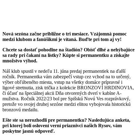
Nová sezóna začne približne o tri mesiace. Vzájomná pomoc
medzi klubom a fanúšikmi je vítaná. Buďte pri tom aj vy!
Chcete sa dostať pohodlne na štadión? Obísť dlhé a nehýbajúce
sa rady pri čakaní na lístky? Kúpte si permanentku a získajte
množstvo výhod.
Náš klub spustil v nedeľu 11. júna predaj permanentiek na ďalší
ročník. Permanentka vám zabezpečí vstup cez vchod na to určený,
výber obľúbeného miesta, vstup na všetky domáce prípravné i
ligové stretnutia, zisk trička z kolekcie BRONZOVÍ HRDINOVIA,
či účasť na špeciálnej akcii Dňa otvorených dverí v kabíne A-
mužstva. Ročník 2022/23 bol pre Spišskú Novú Ves rozprávkový,
pretože vo svojej druhej sezóne medzi elitou vybojovala historickú
bronzovú medailu.
Ešte ste sa nerozhodli pre permanentku? Nasledujúca anketa,
pri ktorej boli oslovení verní priaznivci našich Rysov, vám
poskytne jasnú odpoveď.