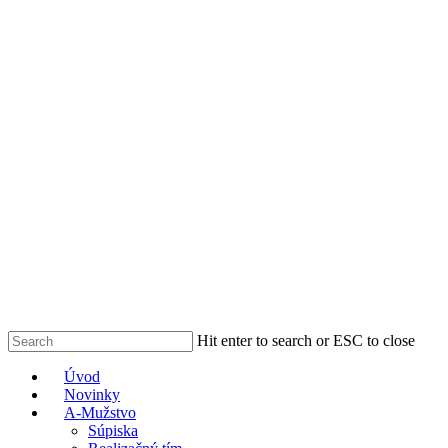
Skip
to
main
content
Hit enter to search or ESC to close
Close
Menu
Úvod
Search
Novinky
A-Mužstvo
Súpiska