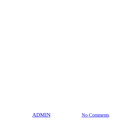
lovan Bratislava vs. HK Spišská
By
ADMIN
7. februára 2026
No Comments