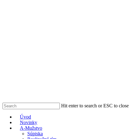
Skip
to
main
content
Hit enter to search or ESC to close
Close
Menu
Úvod
Search
Novinky
A-Mužstvo
Súpiska