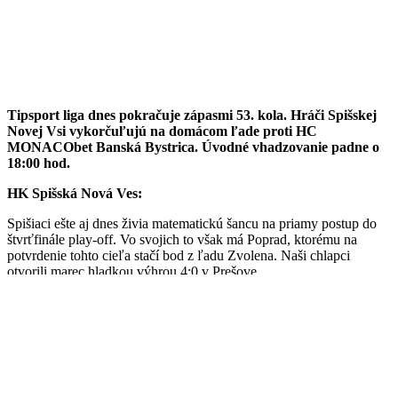
Tipsport liga dnes pokračuje zápasmi 53. kola. Hráči Spišskej
Novej Vsi vykorčuľujú na domácom ľade proti HC
MONACObet Banská Bystrica. Úvodné vhadzovanie padne o
18:00 hod.
HK Spišská Nová Ves:
Spišiaci ešte aj dnes živia matematickú šancu na priamy postup do
štvrťfinále play-off. Vo svojich to však má Poprad, ktorému na
potvrdenie tohto cieľa stačí bod z ľadu Zvolena. Naši chlapci
otvorili marec hladkou výhrou 4:0 v Prešove.
HC MONACObet Banská Bystrica:
Hostia z Banskej Bystrice hrajú buď o spečatenie piateho miesta a
odštartovania play-off v Žiline, no v prípade straty bodov a lepších
výsledkov Popradu ešte môžu padnúť na šiestu priečku. To by vtedy
znamenalo sériu proti HC Košice. „Barani“ na Spiši naposledy
prehrali 2:5.