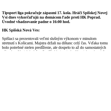
Tipsport liga pokračuje zápasmi 17. kola. Hráči Spišskej Novej
Vsi dnes vykorčuľujú na domácom ľade proti HK Poprad.
Úvodné vhadzovanie padne o 16:00 hod.
HK Spišská Nová Ves:
Spišiaci sa prezentovali veľmi slušným výkonom v minulom
stretnutí s Košicami. Majstra držali na dištanc celý čas. Vďaka tomu
bolo potrebné nielen predĺženie, ale dospelo to až do samostatných
nájazdov. V nich bol úspešnejší obhajca titulu. Napriek prehre 1:2
padli slová chvály zo strany trénerov. Hráči majú dnes šancu potešiť
fanúšikov v prestížnom derby.
HK Poprad:
Popradčania sa na dnešné derby naladili víťazne. Zaznamenali
veľký triumf. Na domácom ľade viac-menej nedali priestor na výhru
Žiline, ktorá po prehre 2:5 už stratila pozíciu lídra. Hostia takisto
pôjdu do veľkého derby so špeciálnou motiváciou.
Vzájomné zápasy v sezóne 2025/2026:
28.09.2025 – Poprad – Spišská Nová Ves 1:2