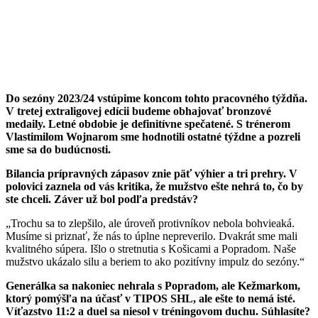
Do sezóny 2023/24 vstúpime koncom tohto pracovného týždňa.
V tretej extraligovej edícii budeme obhajovať bronzové
medaily. Letné obdobie je definitívne spečatené. S trénerom
Vlastimilom Wojnarom sme hodnotili ostatné týždne a pozreli
sme sa do budúcnosti.
Bilancia prípravných zápasov znie päť výhier a tri prehry. V
polovici zaznela od vás kritika, že mužstvo ešte nehrá to, čo by
ste chceli. Záver už bol podľa predstáv?
„Trochu sa to zlepšilo, ale úroveň protivníkov nebola bohvieaká.
Musíme si priznať, že nás to úplne nepreverilo. Dvakrát sme mali
kvalitného súpera. Išlo o stretnutia s Košicami a Popradom. Naše
mužstvo ukázalo silu a beriem to ako pozitívny impulz do sezóny.“
Generálka sa nakoniec nehrala s Popradom, ale Kežmarkom,
ktorý pomýšľa na účasť v TIPOS SHL, ale ešte to nemá isté.
Víťazstvo 11:2 a duel sa niesol v tréningovom duchu. Súhlasíte?