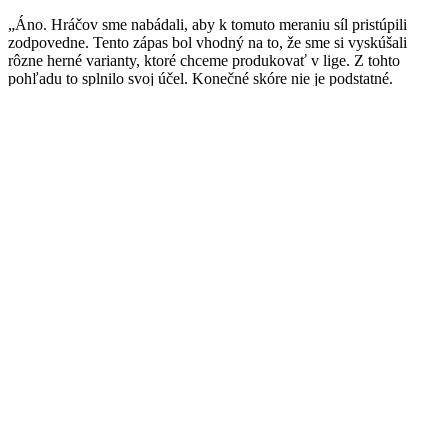
„Áno. Hráčov sme nabádali, aby k tomuto meraniu síl pristúpili
zodpovedne. Tento zápas bol vhodný na to, že sme si vyskúšali
rôzne herné varianty, ktoré chceme produkovať v lige. Z tohto
pohľadu to splnilo svoj účel. Konečné skóre nie je podstatné.
Samozrejme, boli sme svedkami i nejakých slabších stránok. V
konečnom dôsledku sme to zobrali vyložene ako druhú fázu
tréningového dňa.“
V hosťujúcom drese nastúpila pätica našich hokejistov Malina,
Novák, Šuty, Hadušovský a Tim Danielčák. Venovali ste im
špeciálnu pozornosť, ako sa stavajú k daným herným
situáciám, aj keď ich bolo len minimálne?
„Presne tak. Sledovali sme ich a práve naši chlapci boli
najvýraznejší z kežmarského tímu.“
Káder prešiel iba drobnými zmenami. Budete v tejto sezóne
pracovať viac s fyzickejším, alebo technickejším celkom?
„Dobrá otázka. Mužstvo je zhruba na tej úrovni, ako vlani, akurát z
neho odišlo viac rýchlosti. V priebehu sezóny odišiel Salituro a po
nej aj Verbeek s Kerbashianom. Skôr by som povedal, že sa radíme
medzi technický tím, no zároveň dúfam, že to chlapci nepreženú a
nebude tej techniky až príliš.“