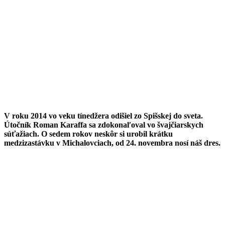
V roku 2014 vo veku tínedžera odišiel zo Spišskej do sveta.
Útočník Roman Karaffa sa zdokonaľoval vo švajčiarskych
súťažiach. O sedem rokov neskôr si urobil krátku
medzizastávku v Michalovciach, od 24. novembra nosí náš dres.
Už pred niekoľkými mesiacmi mohol dvadsaťpäťročný hráč
figurovať na našej súpiske, čo pri jeho angažovaní deklaroval aj
športový manažér Radomír Heizer, ale vtedy si obe strany ešte
netľapli.
„Áno, viedli sme diskusiu, no do toho sa ozvali i Košice.
Rozhodoval som sa teda medzi dvomi ponukami, pričom som si
myslel, že tá košická bude lepšia voľba. Myslím si, že som mal