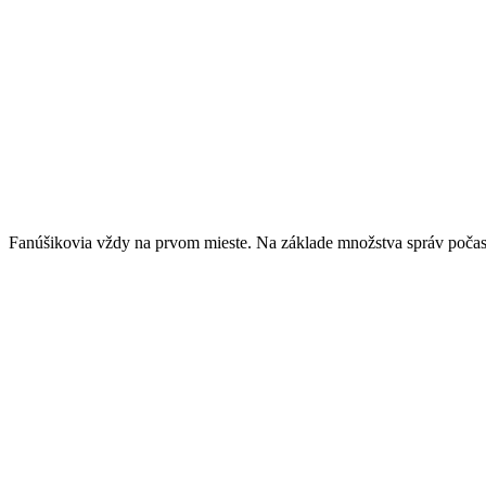
Fanúšikovia vždy na prvom mieste. Na základe množstva správ počas 
Opakujúce sa podnety od rodičov ohľadom lístkov do rodinného sekto
Väčšina sprav, či e-mailov sa niesla v duchu obavy, že v deň zápasu
Lístky do
sektora D6
si budete môcť od tohto momentu zakúpiť onli
Online predaj: https://hrdyrys.hksnv.sk/event/play-off-2324-1-zapas-st
Zakúpenie miesteniek odporúčame najmä rodinám, ktoré na hokej do n