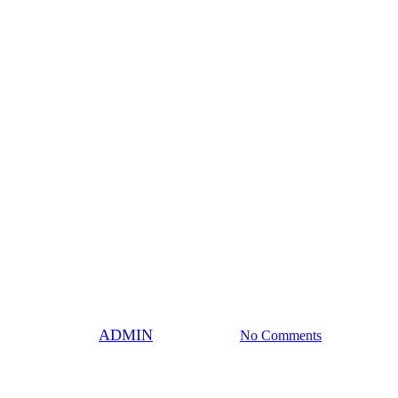
or D6 pre rodiny – ONLINE P
By
ADMIN
15. marca 2024
No Comments