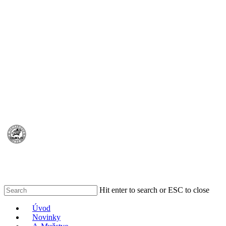
Skip
to
main
content
Hit enter to search or ESC to close
Close
Menu
Úvod
Search
Novinky