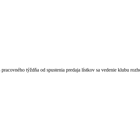
pracovného týždňa od spustenia predaja lístkov sa vedenie klubu rozh
ru sme sa rozhodli vyriešiť navýšením kapacity rodinných lístkov resp
 sa celá rodina na hokej nemusí dostať kvôli obmedzenému množstvu lís
ne v
najnižšej dostupnej cene 10 eur
.
vrtfinale
ášho mesta cestujú z okolia.