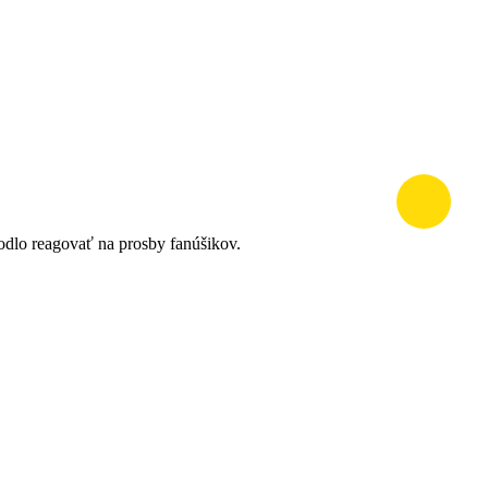
odlo reagovať na prosby fanúšikov.
. pridaním tribúny D6 do kategórie “Rodina”
tkov.