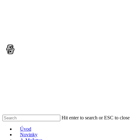
Skip
to
main
content
Hit enter to search or ESC to close
Close
Menu
Úvod
Search
Novinky