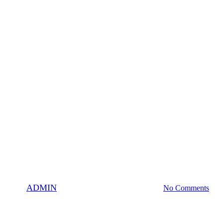
le play-off Tipos extraligy. Dr
By
ADMIN
30. marca 2023
4 septembra, 2023
No Comments