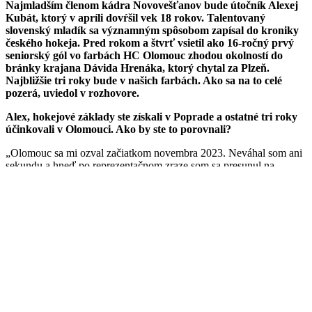
Najmladším členom kádra Novovešťanov bude útočník Alexej
Kubát, ktorý v apríli dovŕšil vek 18 rokov. Talentovaný
slovenský mladík sa významným spôsobom zapísal do kroniky
českého hokeja. Pred rokom a štvrť vsietil ako 16-ročný prvý
seniorský gól vo farbách HC Olomouc zhodou okolností do
bránky krajana Dávida Hrenáka, ktorý chytal za Plzeň.
Najbližšie tri roky bude v našich farbách. Ako sa na to celé
pozerá, uviedol v rozhovore.
Alex, hokejové základy ste získali v Poprade a ostatné tri roky
účinkovali v Olomouci. Ako by ste to porovnali?
„Olomouc sa mi ozval začiatkom novembra 2023. Neváhal som ani
sekundu a hneď po reprezentačnom zraze som sa presunul na
Moravu. Ťažko sa mi to porovnáva. Český klub mi poskytol všetky
podmienky pre môj hokejový rozvoj, za čo mu budem navždy
vďačný.“
Dátum 4. marec 2025 ostane naveky v pamäti?
„Určite áno. Bol to deň, na ktorý nikdy nezabudnem ja ani moja
rodina. Bez podpory trénerov a vedenia, ktorí majú na tom najväčší
podiel, by sa mi to určite nepodarilo.“
Pri vašom prvom góle v českej extralige počas debutu
komentátor kričal, že to je premiéra ako hrom. Vraciate sa k