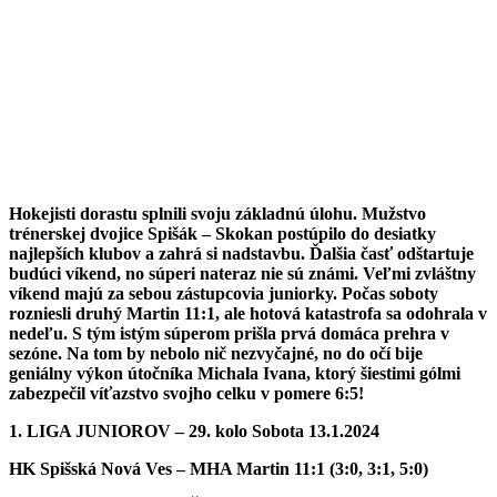
Hokejisti dorastu splnili svoju základnú úlohu. Mužstvo
trénerskej dvojice Spišák – Skokan postúpilo do desiatky
najlepších klubov a zahrá si nadstavbu. Ďalšia časť odštartuje
budúci víkend, no súperi nateraz nie sú známi. Veľmi zvláštny
víkend majú za sebou zástupcovia juniorky. Počas soboty
rozniesli druhý Martin 11:1, ale hotová katastrofa sa odohrala v
nedeľu. S tým istým súperom prišla prvá domáca prehra v
sezóne. Na tom by nebolo nič nezvyčajné, no do očí bije
geniálny výkon útočníka Michala Ivana, ktorý šiestimi gólmi
zabezpečil víťazstvo svojho celku v pomere 6:5!
1. LIGA JUNIOROV – 29. kolo Sobota 13.1.2024
HK Spišská Nová Ves – MHA Martin 11:1 (3:0, 3:1, 5:0)