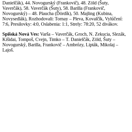
Danielčák), 44. Novogurský (Frankovič), 48. Zöld (Šuty,
Vaverčák), 58. Vaverčák (Šuty), 58. Barilla (Frankovič,
Novogurský) – 48. Plaucha (Ďördík), 50. Majling (Kubina,
Novysedlák), Rozhodovali: Tornay – Pleva, Kovalčík, Vylúčení:
7:6, Presilovky: 4:0, Oslabenia: 1:1, Strely: 78:20, 52 divákov.
Spišská Nová Ves:
Varša – Vaverčák, Groch, N. Zekucia, Slezák,
Kišidai, Tompoš, Cvejn, Timko – T. Danielčák, Zöld, Šuty –
Novogurský, Barilla, Frankovič – Ambrózy, Lipták, Mikolaj –
Lajoš.
Tréner:
Ladislav Karaffa.
36. kolo Nedeľa 4.2.2024
HK Spišská Nová Ves – HK Brezno 11:2 (6:1, 4:0, 1:1)
Góly:
3. Novogurský (Barilla, Vaverčák), 4. Mikolaj (Lajoš, Král),
7. Lipták (J. Polčík), 9. Novogurský, 14. Novogurský (Frankovič,
Slezák), 17. Frankovič (Novogurský, Barilla), 21. T. Danielčák
(Šuty, Groch), 25. Zöld (Šuty, T. Danielčák), 25. Barilla (N.
Zekucia, Slezák), 31. Lipták (J. Polčík, Ambrózy), 43. Novogurský
(Slezák, Frankovič) – 17. Ďördík (Ďuriš), 43. Ďördík (Novysedlák,
Ďuriš), Rozhodovali: Liška – Kovalčík, Vylúčení: 4:2, Presilovky:
1:1, Oslabenia: 0:0, Strely: 61:23, 66 divákov.