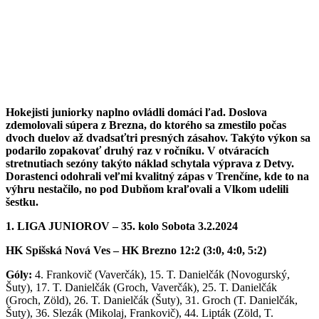
Hokejisti juniorky naplno ovládli domáci ľad. Doslova
zdemolovali súpera z Brezna, do ktorého sa zmestilo počas
dvoch duelov až dvadsaťtri presných zásahov. Takýto výkon sa
podarilo zopakovať druhý raz v ročníku. V otváracích
stretnutiach sezóny takýto náklad schytala výprava z Detvy.
Dorastenci odohrali veľmi kvalitný zápas v Trenčíne, kde to na
výhru nestačilo, no pod Dubňom kraľovali a Vlkom udelili
šestku.
1. LIGA JUNIOROV – 35. kolo Sobota 3.2.2024
HK Spišská Nová Ves – HK Brezno 12:2 (3:0, 4:0, 5:2)
Góly:
4. Frankovič (Vaverčák), 15. T. Danielčák (Novogurský,
Šuty), 17. T. Danielčák (Groch, Vaverčák), 25. T. Danielčák
(Groch, Zöld), 26. T. Danielčák (Šuty), 31. Groch (T. Danielčák,
Šuty), 36. Slezák (Mikolaj, Frankovič), 44. Lipták (Zöld, T.