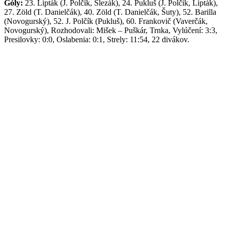
Góly:
23. Lipták (J. Polčík, Slezák), 24. Pukluš (J. Polčík, Lipták),
27. Zöld (T. Danielčák), 40. Zöld (T. Danielčák, Šuty), 52. Barilla
(Novogurský), 52. J. Polčík (Pukluš), 60. Frankovič (Vaverčák,
Novogurský), Rozhodovali: Mišek – Puškár, Trnka, Vylúčení: 3:3,
Presilovky: 0:0, Oslabenia: 0:1, Strely: 11:54, 22 divákov.
HK Spišská Nová Ves:
Varša – N. Zekucia, Slezák, Vaverčák,
Tompoš, Kišidai, Timko, Slivka – T. Danielčák, Zöld, Šuty –
Novogurský, Barilla, Frankovič – J. Polčík, Lipták, Pukluš – L.
Kopčay.
Tréner:
Ladislav Karaffa.
38. kolo Nedeľa 18.2.2024
BARANI Banská Bystrica – HK Spišská Nová Ves 1:14 (0:2,
0:5, 1:7)
Góly:
52. Eliáš (Pančík, Škamla) – 14. Novogurský (Novotný,
Barilla), 20. T. Danielčák (Pukluš, Vaverčák), 24. Novogurský
(Novotný, Barilla), 30. Lipták (Slezák, N. Zekucia), 36. Lipták
(Šuty, T. Danielčák), 37. Barilla (Novotný, Pukluš), 39. T.
Danielčák (Král, Vaverčák), 41. Šuty (T. Danielčák), 44. Šuty
(Vaverčák, T. Danielčák), 45. Šuty (T. Danielčák, Lipták), 49. Šuty
(Novogurský, N. Zekucia), 51. J. Polčík (T. Danielčák, N. Zekucia),
52. T. Danielčák (Šuty, Kišidai), 55. Barilla (Novotný, Slezák),