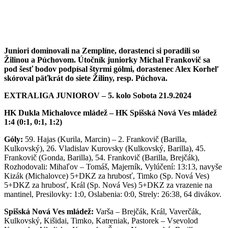
Juniori dominovali na Zemplíne, dorastenci si poradili so
Žilinou a Púchovom. Útočník juniorky Michal Frankovič sa
pod šesť bodov podpísal štyrmi gólmi, dorastenec Alex Korheľ
skóroval päťkrát do siete Žiliny, resp. Púchova.
EXTRALIGA JUNIOROV – 5. kolo Sobota 21.9.2024
HK Dukla Michalovce mládež – HK Spišská Nová Ves mládež
1:4 (0:1, 0:1, 1:2)
Góly:
59. Hajas (Kurila, Marcin) – 2. Frankovič (Barilla,
Kulkovský), 26. Vladislav Kurovsky (Kulkovský, Barilla), 45.
Frankovič (Gonda, Barilla), 54. Frankovič (Barilla, Brejčák),
Rozhodovali: Mihaľov – Tomáš, Majerník, Vylúčení: 13:13, navyše
Kizák (Michalovce) 5+DKZ za hrubosť, Timko (Sp. Nová Ves)
5+DKZ za hrubosť, Král (Sp. Nová Ves) 5+DKZ za vrazenie na
mantinel, Presilovky: 1:0, Oslabenia: 0:0, Strely: 26:38, 64 divákov.
Spišská Nová Ves mládež:
Varša – Brejčák, Král, Vaverčák,
Kulkovský, Kišidai, Timko, Katreniak, Pastorek – Vsevolod