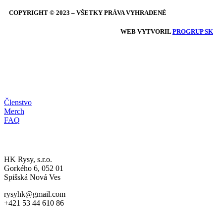
COPYRIGHT © 2023 – VŠETKY PRÁVA VYHRADENÉ
WEB VYTVORIL
PROGRUP SK
HRDÝ RYS
Členstvo
Merch
FAQ
A-MUŽSTVO
HK Rysy, s.r.o.
Gorkého 6, 052 01
Spišská Nová Ves
rysyhk@gmail.com
+421 53 44 610 86