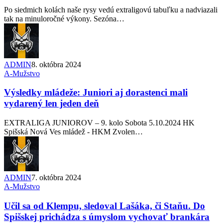
Po siedmich kolách naše rysy vedú extraligovú tabuľku a nadviazali
tak na minuloročné výkony. Sezóna…
ADMIN
8. októbra 2024
A-Mužstvo
Výsledky mládeže: Juniori aj dorastenci mali
vydarený len jeden deň
EXTRALIGA JUNIOROV – 9. kolo Sobota 5.10.2024 HK
Spišská Nová Ves mládež - HKM Zvolen…
ADMIN
7. októbra 2024
A-Mužstvo
Učil sa od Klempu, sledoval Lašáka, či Staňu. Do
Spišskej prichádza s úmyslom vychovať brankára