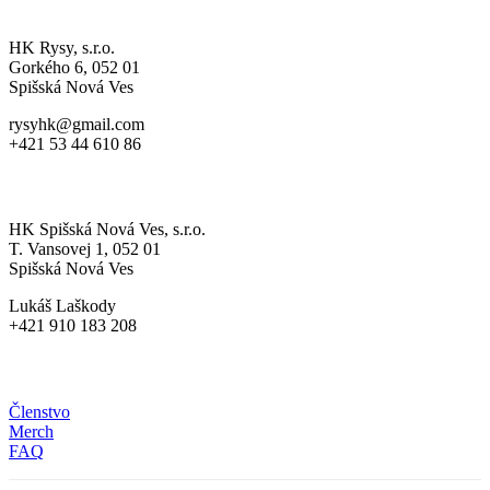
A-MUŽSTVO
HK Rysy, s.r.o.
Gorkého 6, 052 01
Spišská Nová Ves
rysyhk@gmail.com
+421 53 44 610 86
MLÁDEŽ
HK Spišská Nová Ves, s.r.o.
T. Vansovej 1, 052 01
Spišská Nová Ves
Lukáš Laškody
+421 910 183 208
HRDÝ RYS
Členstvo
Merch
FAQ