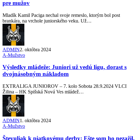
pre mužov
Mladík Kamil Paciga nechal svoje remeslo, ktorým bol post
brankára, na vrchole juniorského veku. Už…
ADMIN
2. októbra 2024
A-Mužstvo
Výsledky mládeže: Juniori už vedú ligu, dorast s
dvojnásobným nákladom
EXTRALIGA JUNIOROV – 7. kolo Sobota 28.9.2024 VLCI
Žilina – HK Spišská Nová Ves mládež…
ADMIN
1. októbra 2024
A-Mužstvo
Števuliak k piatkovému derby: Ešte som ho nezažil,