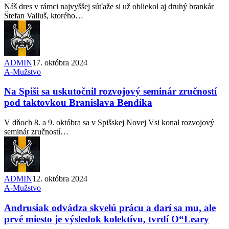
Náš dres v rámci najvyššej súťaže si už obliekol aj druhý brankár
Štefan Valluš, ktorého…
ADMIN
17. októbra 2024
A-Mužstvo
Na Spiši sa uskutočnil rozvojový seminár zručností
pod taktovkou Branislava Bendíka
V dňoch 8. a 9. októbra sa v Spišskej Novej Vsi konal rozvojový
seminár zručností…
ADMIN
12. októbra 2024
A-Mužstvo
Andrusiak odvádza skvelú prácu a darí sa mu, ale
prvé miesto je výsledok kolektívu, tvrdí O“Leary