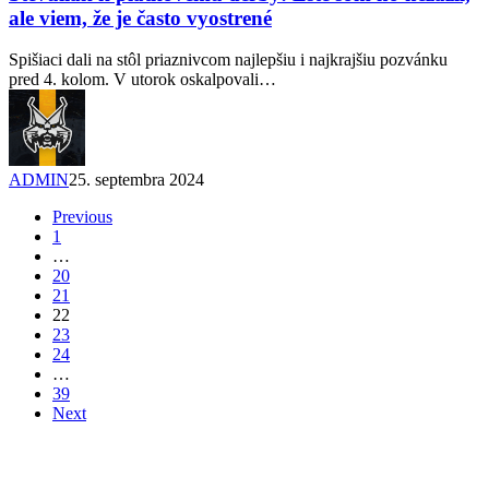
ale viem, že je často vyostrené
Spišiaci dali na stôl priaznivcom najlepšiu i najkrajšiu pozvánku
pred 4. kolom. V utorok oskalpovali…
ADMIN
25. septembra 2024
Previous
1
…
20
21
22
23
24
…
39
Next