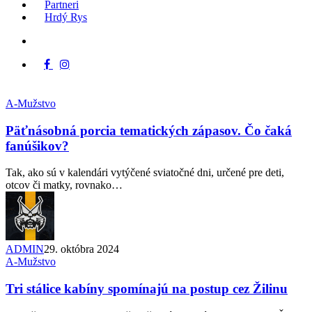
Partneri
Hrdý Rys
Menu
x-
facebook
instagram
tiktok
twitter
A-Mužstvo
Päťnásobná porcia tematických zápasov. Čo čaká
fanúšikov?
Tak, ako sú v kalendári vytýčené sviatočné dni, určené pre deti,
otcov či matky, rovnako…
ADMIN
29. októbra 2024
A-Mužstvo
Tri stálice kabíny spomínajú na postup cez Žilinu