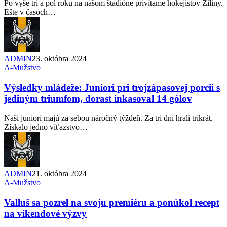
Po vyše tri a pol roku na našom štadióne privítame hokejistov Žiliny.
Ešte v časoch…
ADMIN
23. októbra 2024
A-Mužstvo
Výsledky mládeže: Juniori pri trojzápasovej porcii s
jediným triumfom, dorast inkasoval 14 gólov
Naši juniori majú za sebou náročný týždeň. Za tri dni hrali trikrát.
Získalo jedno víťazstvo…
ADMIN
21. októbra 2024
A-Mužstvo
Valluš sa pozrel na svoju premiéru a ponúkol recept
na víkendové výzvy