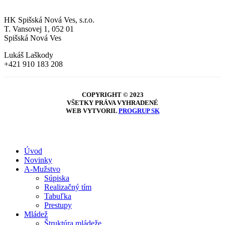
MLÁDEŽ
HK Spišská Nová Ves, s.r.o.
T. Vansovej 1, 052 01
Spišská Nová Ves
Lukáš Laškody
+421 910 183 208
COPYRIGHT © 2023
VŠETKY PRÁVA VYHRADENÉ
WEB VYTVORIL
PROGRUP SK
Close
Úvod
Menu
Novinky
A-Mužstvo
Súpiska
Realizačný tím
Tabuľka
Prestupy
Mládež
Štruktúra mládeže